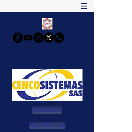
CENCOSISTEMAS
Estudia y Triunfarás
Contáctenos
Pago PSE - Aval