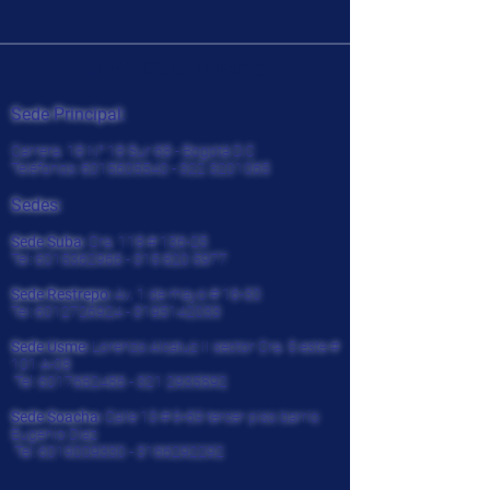
CENCOSISTEMAS
Sede Principal:
Carrera. 18 N° 18 Sur 68 - Bogotá D.C
Teléfonos:
6015605540 - 322
3201065
Sedes:
Sede Suba:
Cra. 118 # 136-25
Tel:
6015362966 - 315 820
5977
Sede Restrepo:
Av. 1 de mayo # 16-30
Tel:
6012726924
-
3195142033
Sede Usme:
Lorenzo Alcatuz II sector Cra. 5 este #
101 A-08
Tel:
6017682486 - 321
2935892
Sede Soacha:
Calle 13 # 9-69 tercer piso barrio
Eugenio Diaz
Tel:
6019009330
-
3166292292