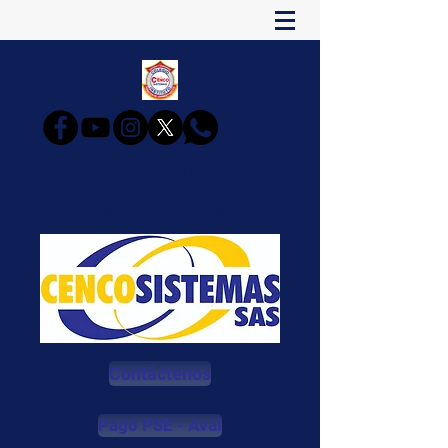
CENCOSISTEMAS
Estudia y Triunfarás
Contáctenos
Pago PSE - Aval