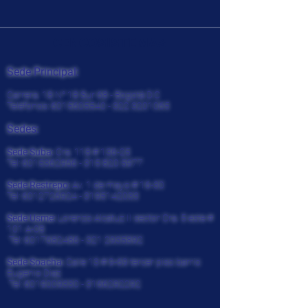
CENCOSISTEMAS
Sede Principal:
Carrera. 18 N° 18 Sur 68 - Bogotá D.C
Teléfonos:
6015605540 - 322
3201065
Sedes:
Sede Suba:
Cra. 118 # 136-25
Tel:
6015362966 - 315 820
5977
Sede Restrepo:
Av. 1 de mayo # 16-30
Tel:
6012726924
-
3195142033
Sede Usme:
Lorenzo Alcatuz II sector Cra. 5 este #
101 A-08
Tel:
6017682486 - 321
2935892
Sede Soacha:
Calle 13 # 9-69 tercer piso barrio
Eugenio Diaz
Tel:
6019009330
-
3166292292