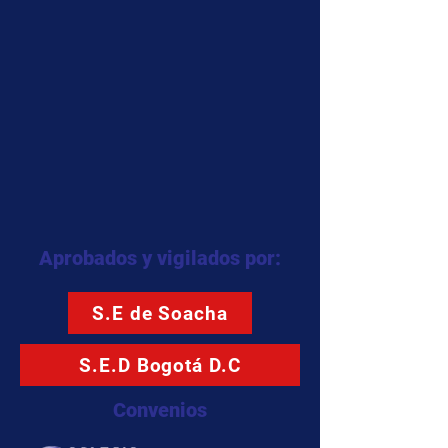
Aprobados y vigilados por:
S.E de Soacha
S.E.D Bogotá D.C
Convenios