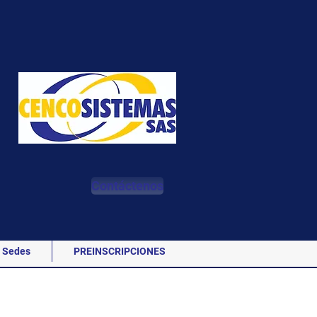
Contáctenos
Sedes
PREINSCRIPCIONES