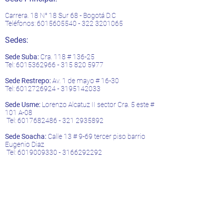
Carrera. 18 N° 18 Sur 68 - Bogotá D.C
Teléfonos:
6015605540 - 322
3201065
Sedes:
Sede Suba:
Cra. 118 # 136-25
Tel:
6015362966 - 315 820
5977
Sede Restrepo:
Av. 1 de mayo # 16-30
Tel:
6012726924
-
3195142033
Sede Usme:
Lorenzo Alcatuz II sector Cra. 5 este #
101 A-08
Tel:
6017682486 - 321
2935892
Sede Soacha:
Calle 13 # 9-69 tercer piso barrio
Eugenio Diaz
Tel:
6019009330
-
3166292292