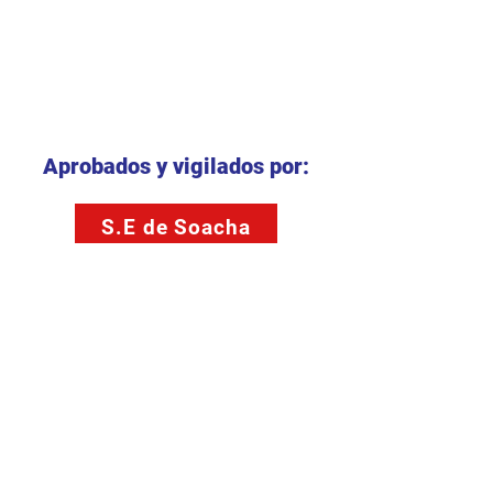
Aprobados y vigilados por:
S.E de Soacha
S.E.D Bogotá D.C
Convenios