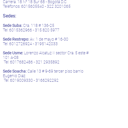
Carrera. 18 N° 18 Sur 68 - Bogotá D.C
Teléfonos:
6015605540 - 322
3201065
Sedes:
Sede Suba:
Cra. 118 # 136-25
Tel:
6015362966 - 315 820
5977
Sede Restrepo:
Av. 1 de mayo # 16-30
Tel:
6012726924
-
3195142033
Sede Usme:
Lorenzo Alcatuz II sector Cra. 5 este #
101 A-08
Tel:
6017682486 - 321
2935892
Sede Soacha:
Calle 13 # 9-69 tercer piso barrio
Eugenio Diaz
Tel:
6019009330
-
3166292292