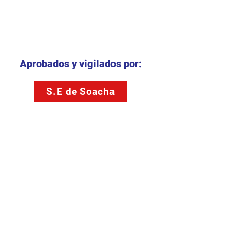
Aprobados y vigilados por:
S.E de Soacha
S.E.D Bogotá D.C
Convenios