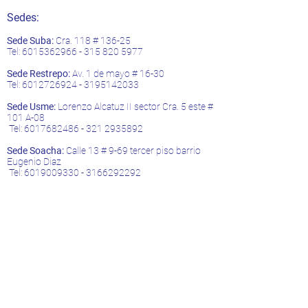
Sedes:
Sede Suba:
Cra. 118 # 136-25
Tel:
6015362966 - 315 820
5977
Sede Restrepo:
Av. 1 de mayo # 16-30
Tel:
6012726924
-
3195142033
Sede Usme:
Lorenzo Alcatuz II sector Cra. 5 este #
101 A-08
Tel:
6017682486 - 321
2935892
Sede Soacha:
Calle 13 # 9-69 tercer piso barrio
Eugenio Diaz
Tel:
6019009330
-
3166292292