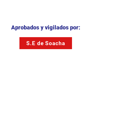
Aprobados y vigilados por:
S.E de Soacha
S.E.D Bogotá D.C
Convenios
Certificaciones de Calidad