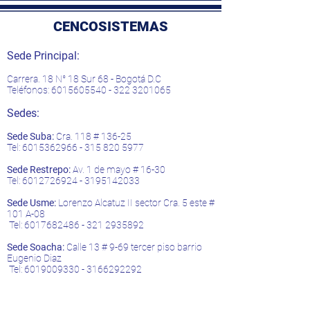
CENCOSISTEMAS
Sede Principal:
Carrera. 18 N° 18 Sur 68 - Bogotá D.C
Teléfonos:
6015605540 - 322
3201065
Sedes:
Sede Suba:
Cra. 118 # 136-25
Tel:
6015362966 - 315 820
5977
Sede Restrepo:
Av. 1 de mayo # 16-30
Tel:
6012726924
-
3195142033
Sede Usme:
Lorenzo Alcatuz II sector Cra. 5 este #
101 A-08
Tel:
6017682486 - 321
2935892
Sede Soacha:
Calle 13 # 9-69 tercer piso barrio
Eugenio Diaz
Tel:
6019009330
-
3166292292