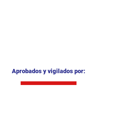
Aprobados y vigilados por:
S.E de Soacha
S.E.D Bogotá D.C
Convenios