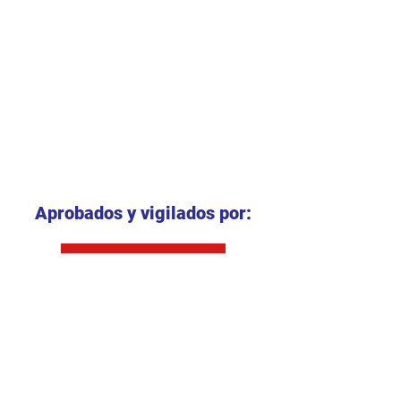
Aprobados y vigilados por:
S.E de Soacha
S.E.D Bogotá D.C
Convenios