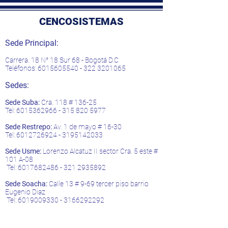
CENCOSISTEMAS
Sede Principal:
Carrera. 18 N° 18 Sur 68 - Bogotá D.C
Teléfonos:
6015605540 - 322
3201065
Sedes:
Sede Suba:
Cra. 118 # 136-25
Tel:
6015362966 - 315 820
5977
Sede Restrepo:
Av. 1 de mayo # 16-30
Tel:
6012726924
-
3195142033
Sede Usme:
Lorenzo Alcatuz II sector Cra. 5 este #
101 A-08
Tel:
6017682486 - 321
2935892
Sede Soacha:
Calle 13 # 9-69 tercer piso barrio
Eugenio Diaz
Tel:
6019009330
-
3166292292