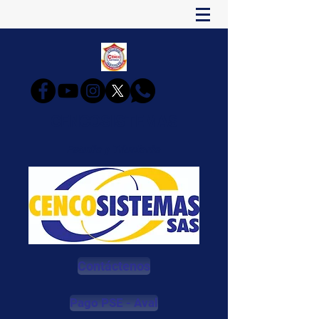
CENCOSISTEMAS
Estudia y Triunfarás
Contáctenos
Pago PSE - Aval