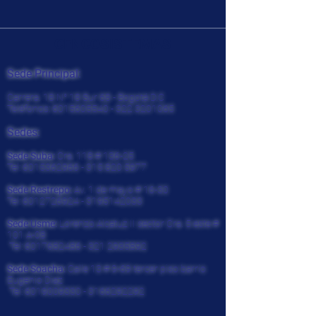
CENCOSISTEMAS
Sede Principal:
Carrera. 18 N° 18 Sur 68 - Bogotá D.C
Teléfonos:
6015605540 - 322
3201065
Sedes:
Sede Suba:
Cra. 118 # 136-25
Tel:
6015362966 - 315 820
5977
Sede Restrepo:
Av. 1 de mayo # 16-30
Tel:
6012726924
-
3195142033
Sede Usme:
Lorenzo Alcatuz II sector Cra. 5 este #
101 A-08
Tel:
6017682486 - 321
2935892
Sede Soacha:
Calle 13 # 9-69 tercer piso barrio
Eugenio Diaz
Tel:
6019009330
-
3166292292