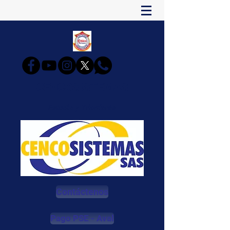
CENCOSISTEMAS
Estudia y Triunfarás
Contáctenos
Pago PSE - Aval