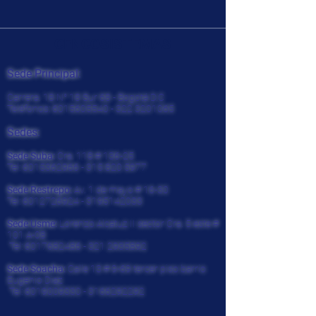
CENCOSISTEMAS
Sede Principal:
Carrera. 18 N° 18 Sur 68 - Bogotá D.C
Teléfonos:
6015605540 - 322
3201065
Sedes:
Sede Suba:
Cra. 118 # 136-25
Tel:
6015362966 - 315 820
5977
Sede Restrepo:
Av. 1 de mayo # 16-30
Tel:
6012726924
-
3195142033
Sede Usme:
Lorenzo Alcatuz II sector Cra. 5 este #
101 A-08
Tel:
6017682486 - 321
2935892
Sede Soacha:
Calle 13 # 9-69 tercer piso barrio
Eugenio Diaz
Tel:
6019009330
-
3166292292