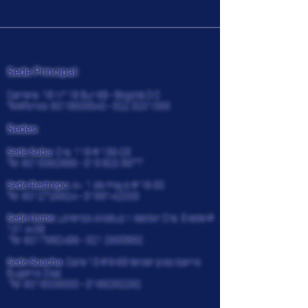
CENCOSISTEMAS
Sede Principal:
Carrera. 18 N° 18 Sur 68 - Bogotá D.C
Teléfonos:
6015605540 - 322
3201065
Sedes:
Sede Suba:
Cra. 118 # 136-25
Tel:
6015362966 - 315 820
5977
Sede Restrepo:
Av. 1 de mayo # 16-30
Tel:
6012726924
-
3195142033
Sede Usme:
Lorenzo Alcatuz II sector Cra. 5 este #
101 A-08
Tel:
6017682486 - 321
2935892
Sede Soacha:
Calle 13 # 9-69 tercer piso barrio
Eugenio Diaz
Tel:
6019009330
-
3166292292