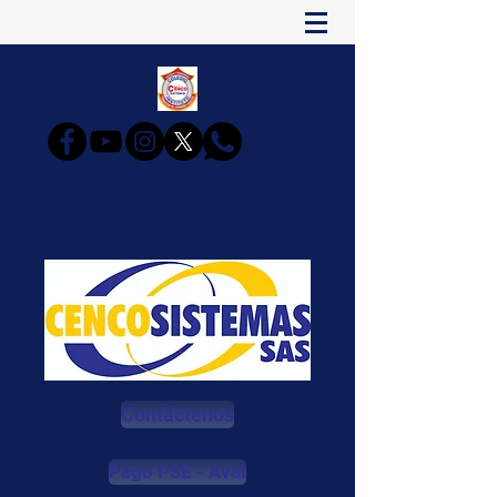
CENCOSISTEMAS
Estudia y Triunfarás
Contáctenos
Pago PSE - Aval