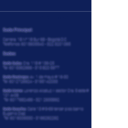
CENCOSISTEMAS
Sede Principal:
Carrera. 18 N° 18 Sur 68 - Bogotá D.C
Teléfonos:
6015605540 - 322
3201065
Sedes:
Sede Suba:
Cra. 118 # 136-25
Tel:
6015362966 - 315 820
5977
Sede Restrepo:
Av. 1 de mayo # 16-30
Tel:
6012726924
-
3195142033
Sede Usme:
Lorenzo Alcatuz II sector Cra. 5 este #
101 A-08
Tel:
6017682486 - 321
2935892
Sede Soacha:
Calle 13 # 9-69 tercer piso barrio
Eugenio Diaz
Tel:
6019009330
-
3166292292