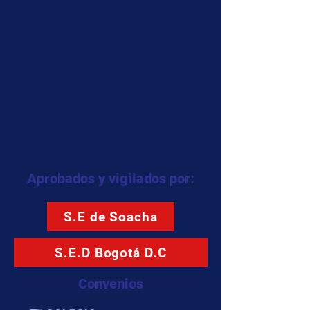
Aprobados y vigilados por:
S.E de Soacha
S.E.D Bogotá D.C
Convenios