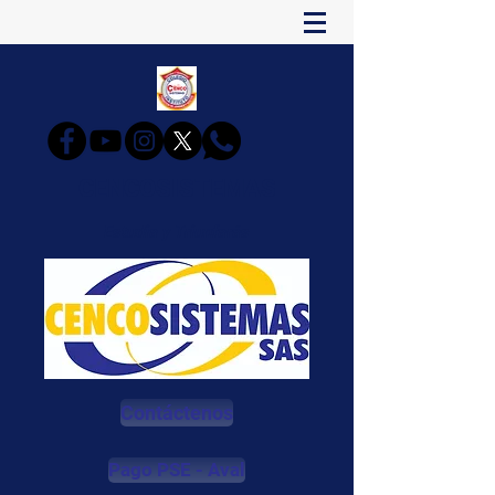
CENCOSISTEMAS
Estudia y Triunfarás
Contáctenos
Pago PSE - Aval