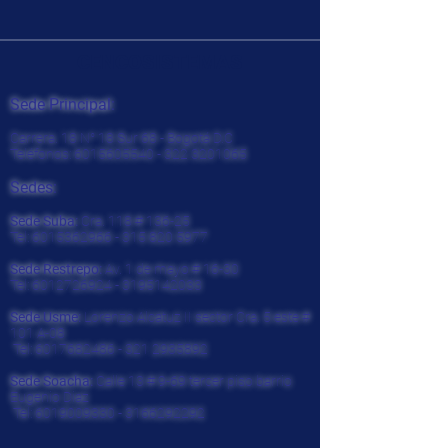
CENCOSISTEMAS
Sede Principal:
Carrera. 18 N° 18 Sur 68 - Bogotá D.C
Teléfonos:
6015605540 - 322
3201065
Sedes:
Sede Suba:
Cra. 118 # 136-25
Tel:
6015362966 - 315 820
5977
Sede Restrepo:
Av. 1 de mayo # 16-30
Tel:
6012726924
-
3195142033
Sede Usme:
Lorenzo Alcatuz II sector Cra. 5 este #
101 A-08
Tel:
6017682486 - 321
2935892
Sede Soacha:
Calle 13 # 9-69 tercer piso barrio
Eugenio Diaz
Tel:
6019009330
-
3166292292