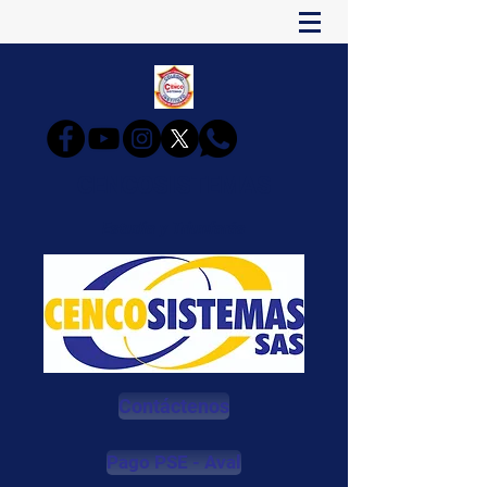
CENCOSISTEMAS
Estudia y Triunfarás
Contáctenos
Pago PSE - Aval