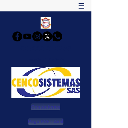
CENCOSISTEMAS
Estudia y Triunfarás
Contáctenos
Pago PSE - Aval