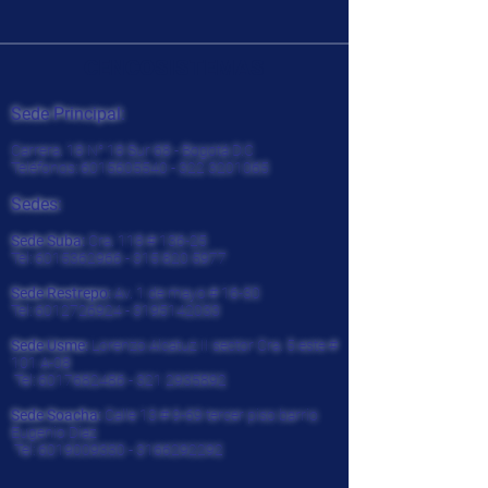
CENCOSISTEMAS
Sede Principal:
Carrera. 18 N° 18 Sur 68 - Bogotá D.C
Teléfonos:
6015605540 - 322
3201065
Sedes:
Sede Suba:
Cra. 118 # 136-25
Tel:
6015362966 - 315 820
5977
Sede Restrepo:
Av. 1 de mayo # 16-30
Tel:
6012726924
-
3195142033
Sede Usme:
Lorenzo Alcatuz II sector Cra. 5 este #
101 A-08
Tel:
6017682486 - 321
2935892
Sede Soacha:
Calle 13 # 9-69 tercer piso barrio
Eugenio Diaz
Tel:
6019009330
-
3166292292