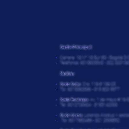
Sede Principal:
Carrera. 18 N° 18 Sur 68 - Bogotá D.
Teléfonos: 6015605540 - 322 320106
Sedes:
Sede Suba:
Cra. 118 # 136-25
Tel: 6015362966 - 315 820 5977
Sede Restrepo:
Av. 1 de mayo # 16-
Tel: 6012726924 - 3195142033
Sede Usme:
Lorenzo Alcatuz II secto
Tel: 6017682486 - 321 2935892