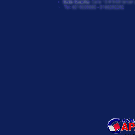
Sede Soacha:
Calle 13 # 9-69 tercer 
Tel: 6019009330 - 3166292292