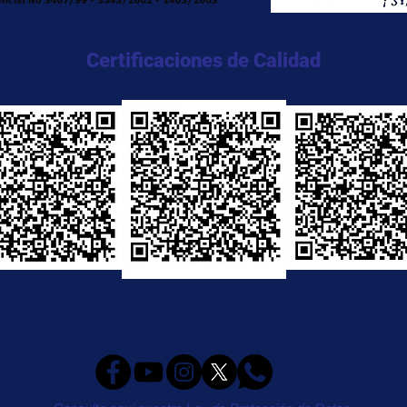
Certificaciones de Calidad
TC 5666:2011
NTC 5580:2011
NTC 5581:20