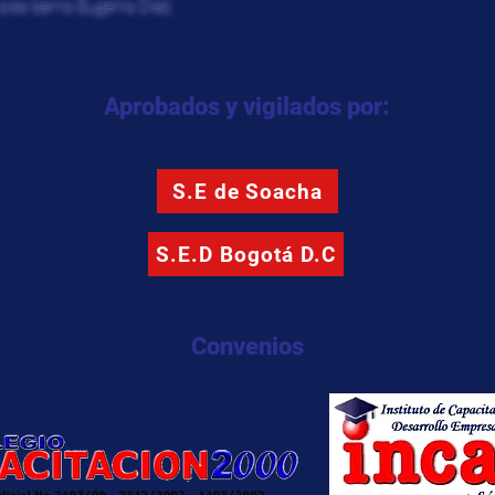
piso barrio Eugenio Diaz
Aprobados y vigilados por:
S.E de Soacha
S.E.D Bogotá D.C
Convenios