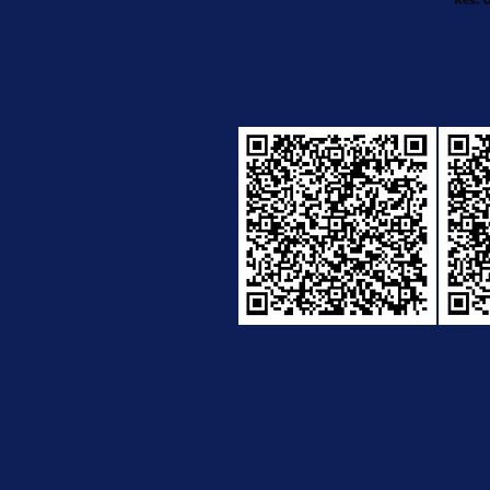
NTC 5555:2011
N