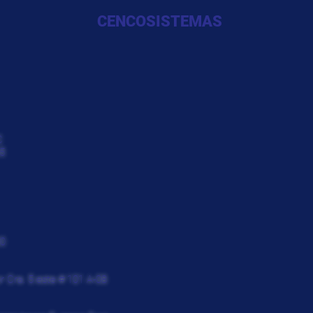
CENCOSISTEMAS
C
5
30
r Cra. 5 este # 101 A-08