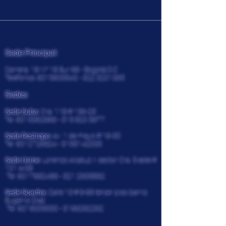
CENCOSISTEMAS
Sede Principal:
Carrera. 18 N° 18 Sur 68 - Bogotá D.C
Teléfonos:
6015605540 - 322
3201065
Sedes:
Sede Suba:
Cra. 118 # 136-25
Tel:
6015362966 - 315 820
5977
Sede Restrepo:
Av. 1 de mayo # 16-30
Tel:
6012726924
-
3195142033
Sede Usme:
Lorenzo Alcatuz II sector Cra. 5 este #
101 A-08
Tel:
6017682486 - 321
2935892
Sede Soacha:
Calle 13 # 9-69 tercer piso barrio
Eugenio Diaz
Tel:
6019009330
-
3166292292