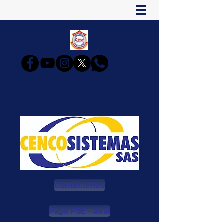
CENCOSISTEMAS
Estudia y Triunfarás
Contáctenos
Pago PSE - Aval