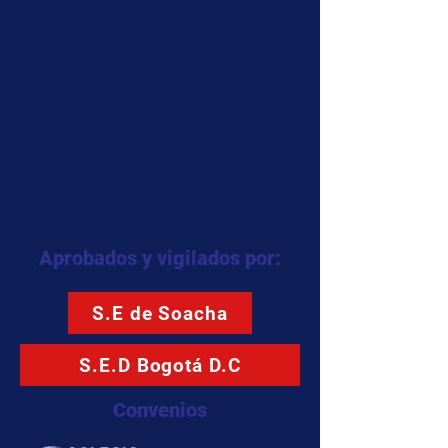
Aprobados y vigilados por:
S.E de Soacha
S.E.D Bogotá D.C
Convenios