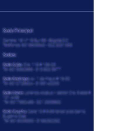
CENCOSISTEMAS
Sede Principal:
Carrera. 18 N° 18 Sur 68 - Bogotá D.C
Teléfonos:
6015605540 - 322
3201065
Sedes:
Sede Suba:
Cra. 118 # 136-25
Tel:
6015362966 - 315 820
5977
Sede Restrepo:
Av. 1 de mayo # 16-30
Tel:
6012726924
-
3195142033
Sede Usme:
Lorenzo Alcatuz II sector Cra. 5 este #
101 A-08
Tel:
6017682486 - 321
2935892
Sede Soacha:
Calle 13 # 9-69 tercer piso barrio
Eugenio Diaz
Tel:
6019009330
-
3166292292