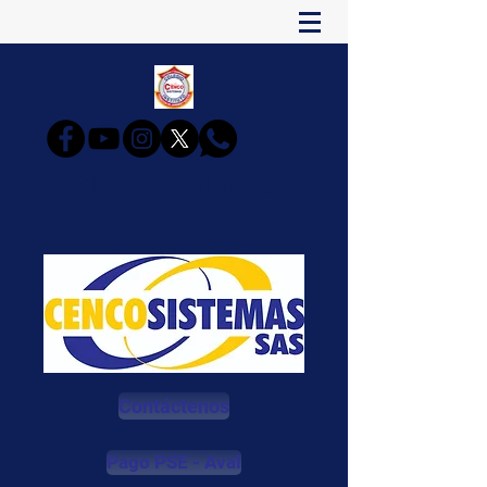
CENCOSISTEMAS
Estudia y Triunfarás
Contáctenos
Pago PSE - Aval