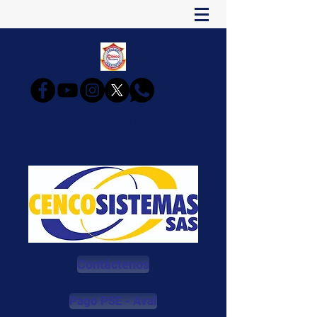
CENCOSISTEMAS
Estudia y Triunfarás
Contáctenos
Pago PSE - Aval