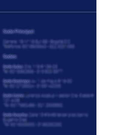
CENCOSISTEMAS
Sede Principal:
Carrera. 18 N° 18 Sur 68 - Bogotá D.C
Teléfonos:
6015605540 - 322
3201065
Sedes:
Sede Suba:
Cra. 118 # 136-25
Tel:
6015362966 - 315 820
5977
Sede Restrepo:
Av. 1 de mayo # 16-30
Tel:
6012726924
-
3195142033
Sede Usme:
Lorenzo Alcatuz II sector Cra. 5 este #
101 A-08
Tel:
6017682486 - 321
2935892
Sede Soacha:
Calle 13 # 9-69 tercer piso barrio
Eugenio Diaz
Tel:
6019009330
-
3166292292