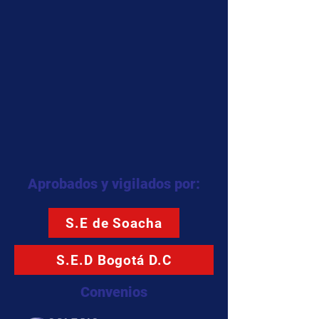
Aprobados y vigilados por:
S.E de Soacha
S.E.D Bogotá D.C
Convenios