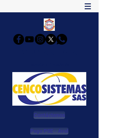
CENCOSISTEMAS
Estudia y Triunfarás
Contáctenos
Pago PSE - Aval