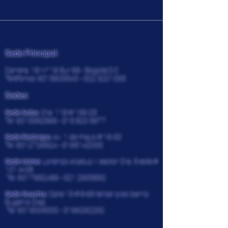
CENCOSISTEMAS
Sede Principal:
Carrera. 18 N° 18 Sur 68 - Bogotá D.C
Teléfonos:
6015605540 - 322
3201065
Sedes:
Sede Suba:
Cra. 118 # 136-25
Tel:
6015362966 - 315 820
5977
Sede Restrepo:
Av. 1 de mayo # 16-30
Tel:
6012726924
-
3195142033
Sede Usme:
Lorenzo Alcatuz II sector Cra. 5 este #
101 A-08
Tel:
6017682486 - 321
2935892
Sede Soacha:
Calle 13 # 9-69 tercer piso barrio
Eugenio Diaz
Tel:
6019009330
-
3166292292