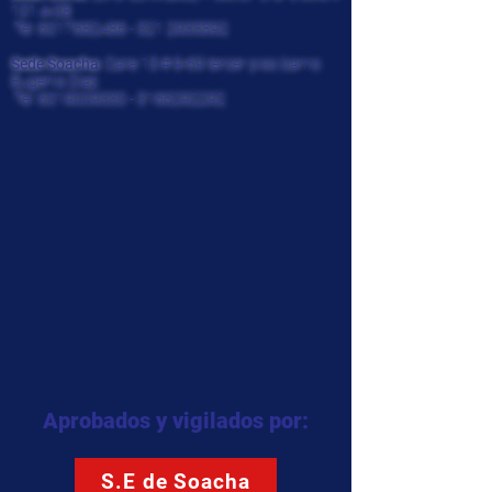
101 A-08
Tel:
6017682486 - 321
2935892
Sede Soacha:
Calle 13 # 9-69 tercer piso barrio
Eugenio Diaz
Tel:
6019009330
-
3166292292
Aprobados y vigilados por:
S.E de Soacha