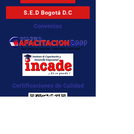
S.E.D Bogotá D.C
Convenios
Certificaciones de Calidad