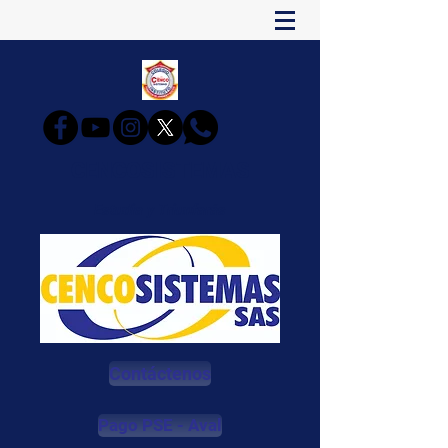
CENCOSISTEMAS
Estudia y Triunfarás
Contáctenos
Pago PSE - Aval