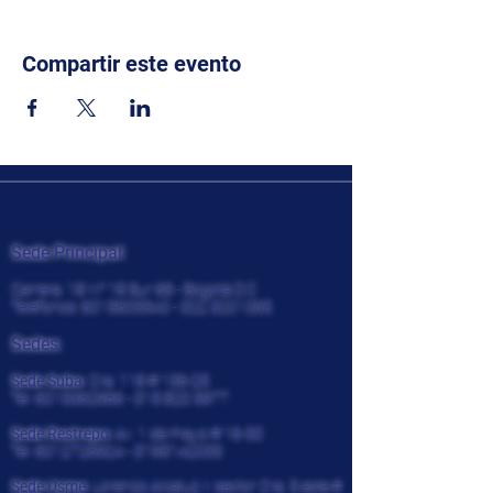
Compartir este evento
CENCOSISTEMAS
Sede Principal:
Carrera. 18 N° 18 Sur 68 - Bogotá D.C
Teléfonos:
6015605540 - 322
3201065
Sedes:
Sede Suba:
Cra. 118 # 136-25
Tel:
6015362966 - 315 820
5977
Sede Restrepo:
Av. 1 de mayo # 16-30
Tel:
6012726924
-
3195142033
Sede Usme:
Lorenzo Alcatuz II sector Cra. 5 este #