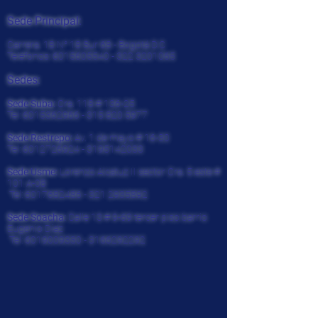
Sede Principal:
Carrera. 18 N° 18 Sur 68 - Bogotá D.C
Teléfonos:
6015605540 - 322
3201065
Sedes:
Sede Suba:
Cra. 118 # 136-25
Tel:
6015362966 - 315 820
5977
Sede Restrepo:
Av. 1 de mayo # 16-30
Tel:
6012726924
-
3195142033
Sede Usme:
Lorenzo Alcatuz II sector Cra. 5 este #
101 A-08
Tel:
6017682486 - 321
2935892
Sede Soacha:
Calle 13 # 9-69 tercer piso barrio
Eugenio Diaz
Tel:
6019009330
-
3166292292