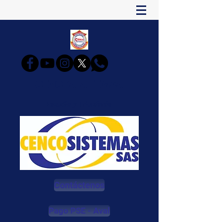
CENCOSISTEMAS
Estudia y Triunfarás
Contáctenos
Pago PSE - Aval