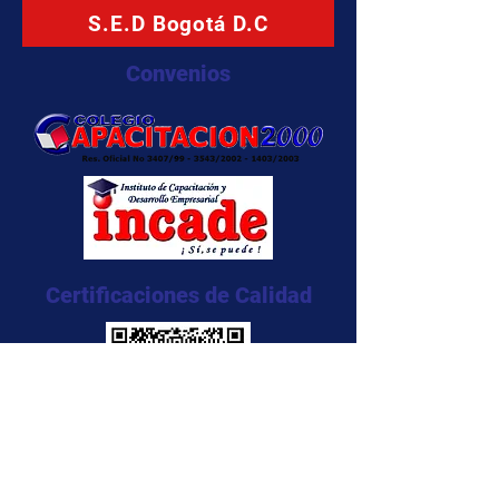
S.E.D Bogotá D.C
Convenios
Certificaciones de Calidad
NTC 5555:2011