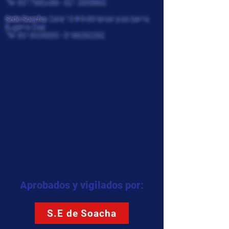
Tel:
6017682486 - 321
2935892
Sede Soacha:
Calle 13 # 9-69 tercer piso barrio
Eugenio Diaz
Tel:
6019009330
-
3166292292
Aprobados y vigilados por:
S.E de Soacha