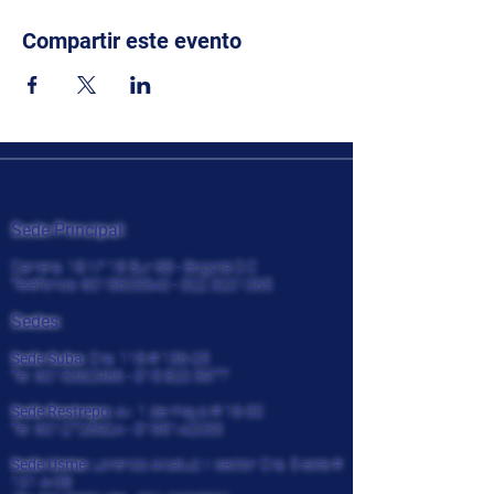
Compartir este evento
CENCOSISTEMAS
Sede Principal:
Carrera. 18 N° 18 Sur 68 - Bogotá D.C
Teléfonos:
6015605540 - 322
3201065
Sedes:
Sede Suba:
Cra. 118 # 136-25
Tel:
6015362966 - 315 820
5977
Sede Restrepo:
Av. 1 de mayo # 16-30
Tel:
6012726924
-
3195142033
Sede Usme:
Lorenzo Alcatuz II sector Cra. 5 este #
101 A-08