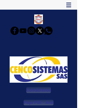
CENCOSISTEMAS
Estudia y Triunfarás
Contáctenos
Pago PSE - Aval