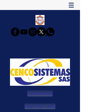
CENCOSISTEMAS
Estudia y Triunfarás
Contáctenos
Pago PSE - Aval