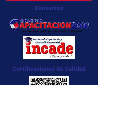
Convenios
Certificaciones de Calidad
NTC 5555:2011
NTC 5666:2011