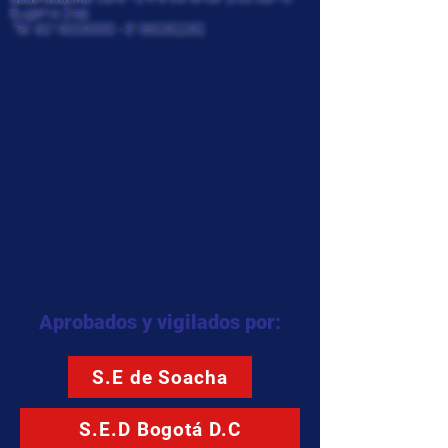
Eugenio Diaz
Tel:
6019009330
-
3166292292
Aprobados y vigilados por:
S.E de Soacha
S.E.D Bogotá D.C