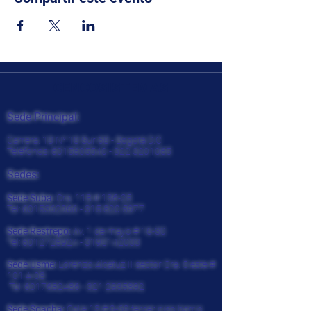
CENCOSISTEMAS
Sede Principal:
Carrera. 18 N° 18 Sur 68 - Bogotá D.C
Teléfonos:
6015605540 - 322
3201065
Sedes:
Sede Suba:
Cra. 118 # 136-25
Tel:
6015362966 - 315 820
5977
Sede Restrepo:
Av. 1 de mayo # 16-30
Tel:
6012726924
-
3195142033
Sede Usme:
Lorenzo Alcatuz II sector Cra. 5 este #
101 A-08
Tel:
6017682486 - 321
2935892
Sede Soacha:
Calle 13 # 9-69 tercer piso barrio