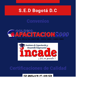
S.E.D Bogotá D.C
Convenios
Certificaciones de Calidad