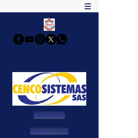
CENCOSISTEMAS
Estudia y Triunfarás
Contáctenos
Pago PSE - Aval