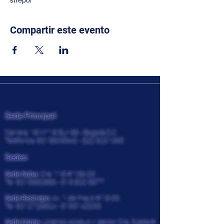
strepo/
Compartir este evento
CENCOSISTEMAS
Sede Principal:
Carrera. 18 N° 18 Sur 68 - Bogotá D.C
Teléfonos:
6015605540 - 322
3201065
Sedes:
Sede Suba:
Cra. 118 # 136-25
Tel:
6015362966 - 315 820
5977
Sede Restrepo:
Av. 1 de mayo # 16-30
Tel:
6012726924
-
3195142033
Sede Usme:
Lorenzo Alcatuz II sector Cra. 5 este #