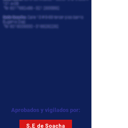
101 A-08
Tel:
6017682486 - 321
2935892
Sede Soacha:
Calle 13 # 9-69 tercer piso barrio
Eugenio Diaz
Tel:
6019009330
-
3166292292
Aprobados y vigilados por:
S.E de Soacha