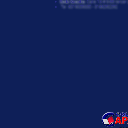
Sede Soacha:
Calle 13 # 9-69 tercer 
Tel: 6019009330 - 3166292292