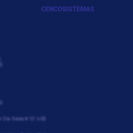
CENCOSISTEMAS
C
5
30
r Cra. 5 este # 101 A-08