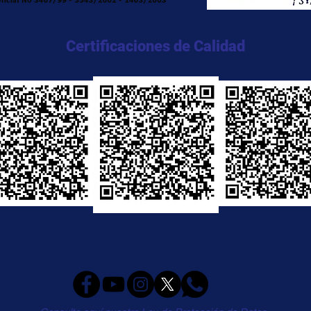
Certificaciones de Calidad
TC 5666:2011
NTC 5580:2011
NTC 5581:20