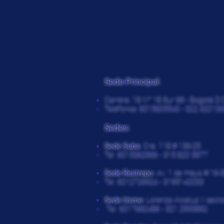
Sede Principal:
Carrera. 18 N° 18 Sur 68 - Bogotá D.
Teléfonos: 6015605540 - 322 320106
Sedes:
Sede Suba:
Cra. 118 # 136-25
Tel: 6015362966 - 315 820 5977
Sede Restrepo:
Av. 1 de mayo # 16-
Tel: 6012726924 - 3195142033
Sede Usme:
Lorenzo Alcatuz II secto
Tel: 6017682486 - 321 2935892