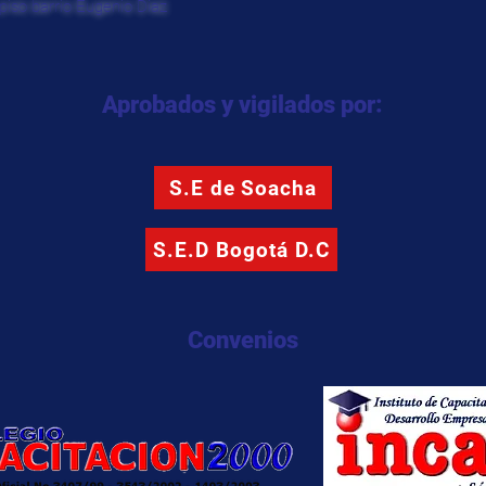
piso barrio Eugenio Diaz
Aprobados y vigilados por:
S.E de Soacha
S.E.D Bogotá D.C
Convenios