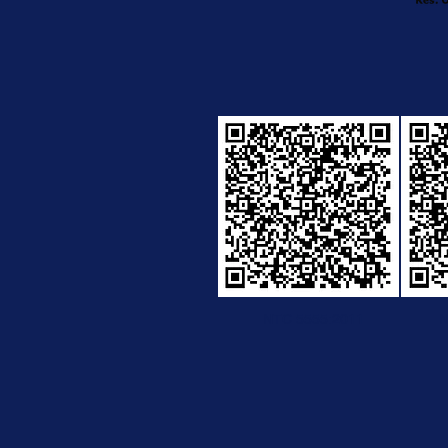
NTC 5555:2011
N