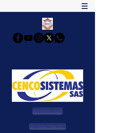
CENCOSISTEMAS
Estudia y Triunfarás
Contáctenos
Pago PSE - Aval