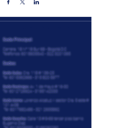
CENCOSISTEMAS
Sede Principal:
Carrera. 18 N° 18 Sur 68 - Bogotá D.C
Teléfonos:
6015605540 - 322
3201065
Sedes:
Sede Suba:
Cra. 118 # 136-25
Tel:
6015362966 - 315 820
5977
Sede Restrepo:
Av. 1 de mayo # 16-30
Tel:
6012726924
-
3195142033
Sede Usme:
Lorenzo Alcatuz II sector Cra. 5 este #
101 A-08
Tel:
6017682486 - 321
2935892
Sede Soacha:
Calle 13 # 9-69 tercer piso barrio
Eugenio Diaz
Tel:
6019009330
-
3166292292