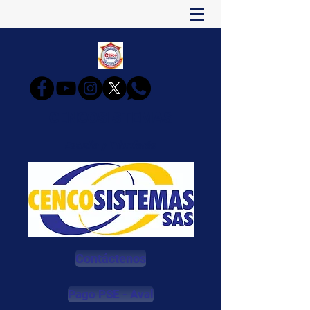
CENCOSISTEMAS
Estudia y Triunfarás
Contáctenos
Pago PSE - Aval