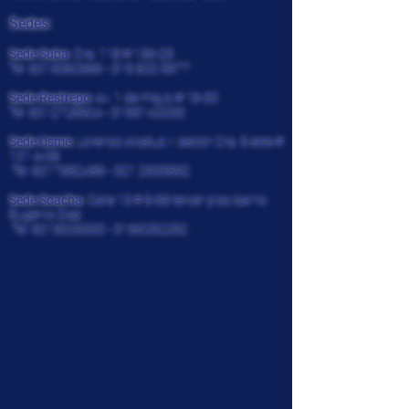
Sedes:
Sede Suba:
Cra. 118 # 136-25
Tel:
6015362966 - 315 820
5977
Sede Restrepo:
Av. 1 de mayo # 16-30
Tel:
6012726924
-
3195142033
Sede Usme:
Lorenzo Alcatuz II sector Cra. 5 este #
101 A-08
Tel:
6017682486 - 321
2935892
Sede Soacha:
Calle 13 # 9-69 tercer piso barrio
Eugenio Diaz
Tel:
6019009330
-
3166292292