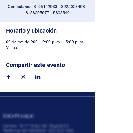
Contáctanos: 3195142033 - 3222028408 -
3158205977 - 5605540
Horario y ubicación
02 de oct de 2021, 2:00 p. m. – 5:00 p. m.
Virtual
Compartir este evento
CENCOSISTEMAS
Sede Principal:
Carrera. 18 N° 18 Sur 68 - Bogotá D.C
Teléfonos:
6015605540 - 322
3201065