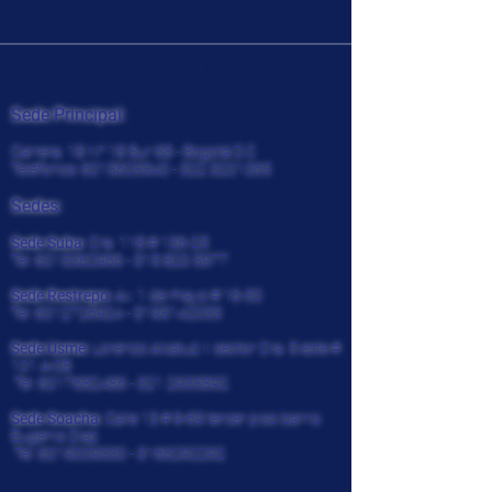
CENCOSISTEMAS
Sede Principal:
Carrera. 18 N° 18 Sur 68 - Bogotá D.C
Teléfonos:
6015605540 - 322
3201065
Sedes:
Sede Suba:
Cra. 118 # 136-25
Tel:
6015362966 - 315 820
5977
Sede Restrepo:
Av. 1 de mayo # 16-30
Tel:
6012726924
-
3195142033
Sede Usme:
Lorenzo Alcatuz II sector Cra. 5 este #
101 A-08
Tel:
6017682486 - 321
2935892
Sede Soacha:
Calle 13 # 9-69 tercer piso barrio
Eugenio Diaz
Tel:
6019009330
-
3166292292