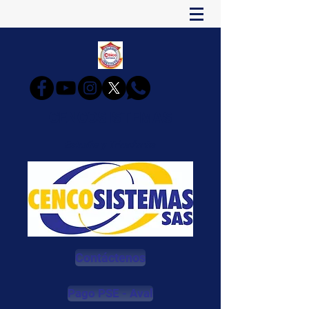
CENCOSISTEMAS
Estudia y Triunfarás
Contáctenos
Pago PSE - Aval