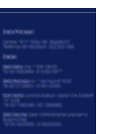
CENCOSISTEMAS
Sede Principal:
Carrera. 18 N° 18 Sur 68 - Bogotá D.C
Teléfonos:
6015605540 - 322
3201065
Sedes:
Sede Suba:
Cra. 118 # 136-25
Tel:
6015362966 - 315 820
5977
Sede Restrepo:
Av. 1 de mayo # 16-30
Tel:
6012726924
-
3195142033
Sede Usme:
Lorenzo Alcatuz II sector Cra. 5 este #
101 A-08
Tel:
6017682486 - 321
2935892
Sede Soacha:
Calle 13 # 9-69 tercer piso barrio
Eugenio Diaz
Tel:
6019009330
-
3166292292