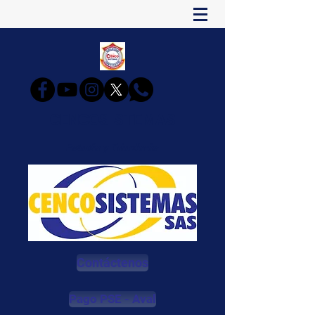
CENCOSISTEMAS
Estudia y Triunfarás
Contáctenos
Pago PSE - Aval