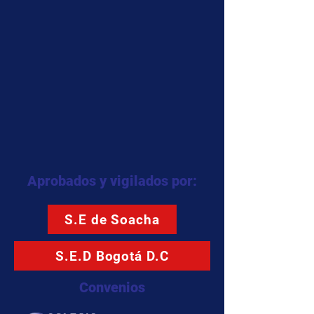
Aprobados y vigilados por:
S.E de Soacha
S.E.D Bogotá D.C
Convenios