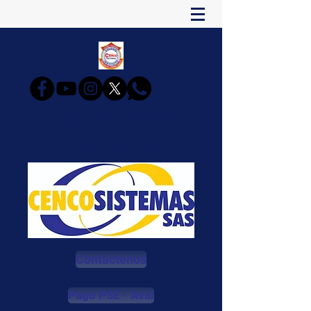
CENCOSISTEMAS
Estudia y Triunfarás
Contáctenos
Pago PSE - Aval