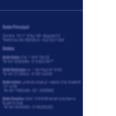
CENCOSISTEMAS
Sede Principal:
Carrera. 18 N° 18 Sur 68 - Bogotá D.C
Teléfonos:
6015605540 - 322
3201065
Sedes:
Sede Suba:
Cra. 118 # 136-25
Tel:
6015362966 - 315 820
5977
Sede Restrepo:
Av. 1 de mayo # 16-30
Tel:
6012726924
-
3195142033
Sede Usme:
Lorenzo Alcatuz II sector Cra. 5 este #
101 A-08
Tel:
6017682486 - 321
2935892
Sede Soacha:
Calle 13 # 9-69 tercer piso barrio
Eugenio Diaz
Tel:
6019009330
-
3166292292