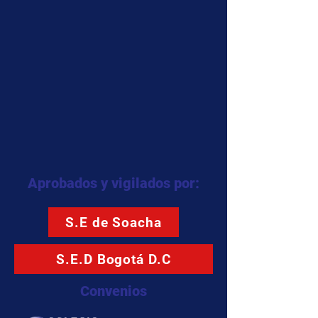
Aprobados y vigilados por:
S.E de Soacha
S.E.D Bogotá D.C
Convenios