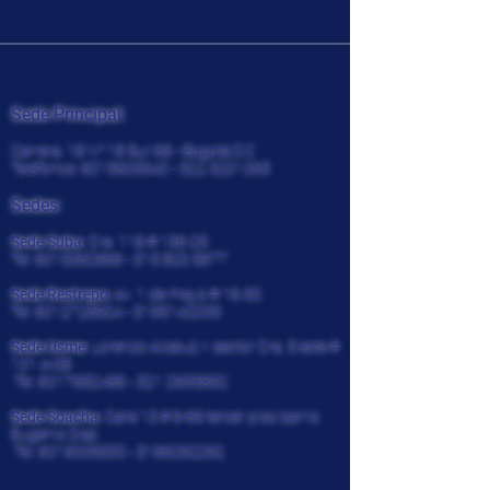
CENCOSISTEMAS
Sede Principal:
Carrera. 18 N° 18 Sur 68 - Bogotá D.C
Teléfonos:
6015605540 - 322
3201065
Sedes:
Sede Suba:
Cra. 118 # 136-25
Tel:
6015362966 - 315 820
5977
Sede Restrepo:
Av. 1 de mayo # 16-30
Tel:
6012726924
-
3195142033
Sede Usme:
Lorenzo Alcatuz II sector Cra. 5 este #
101 A-08
Tel:
6017682486 - 321
2935892
Sede Soacha:
Calle 13 # 9-69 tercer piso barrio
Eugenio Diaz
Tel:
6019009330
-
3166292292