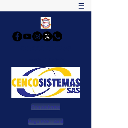
CENCOSISTEMAS
Estudia y Triunfarás
Contáctenos
Pago PSE - Aval