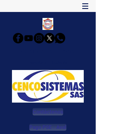
CENCOSISTEMAS
Estudia y Triunfarás
Contáctenos
Pago PSE - Aval