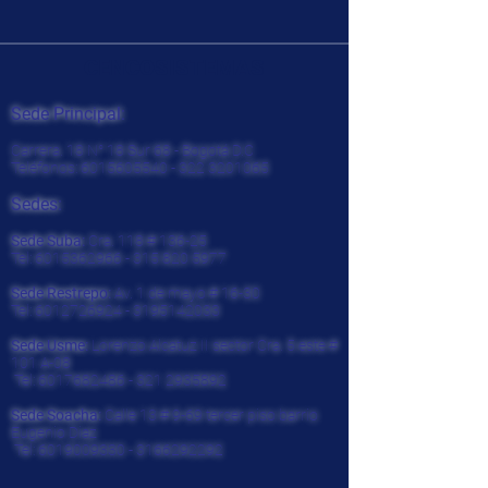
CENCOSISTEMAS
Sede Principal:
Carrera. 18 N° 18 Sur 68 - Bogotá D.C
Teléfonos:
6015605540 - 322
3201065
Sedes:
Sede Suba:
Cra. 118 # 136-25
Tel:
6015362966 - 315 820
5977
Sede Restrepo:
Av. 1 de mayo # 16-30
Tel:
6012726924
-
3195142033
Sede Usme:
Lorenzo Alcatuz II sector Cra. 5 este #
101 A-08
Tel:
6017682486 - 321
2935892
Sede Soacha:
Calle 13 # 9-69 tercer piso barrio
Eugenio Diaz
Tel:
6019009330
-
3166292292