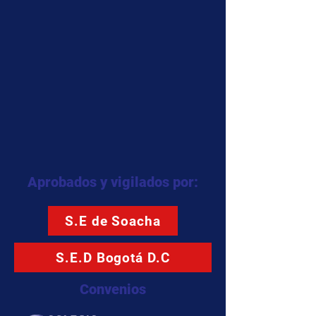
Aprobados y vigilados por:
S.E de Soacha
S.E.D Bogotá D.C
Convenios