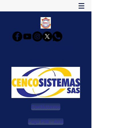
CENCOSISTEMAS
Estudia y Triunfarás
Contáctenos
Pago PSE - Aval