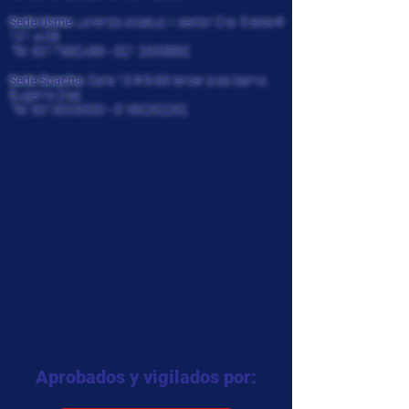
Sede Usme:
Lorenzo Alcatuz II sector Cra. 5 este #
101 A-08
Tel:
6017682486 - 321
2935892
Sede Soacha:
Calle 13 # 9-69 tercer piso barrio
Eugenio Diaz
Tel:
6019009330
-
3166292292
Aprobados y vigilados por: