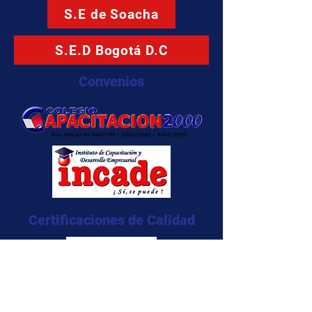
S.E de Soacha
S.E.D Bogotá D.C
Convenios
Certificaciones de Calidad