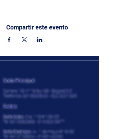
Compartir este evento
CENCOSISTEMAS
Sede Principal:
Carrera. 18 N° 18 Sur 68 - Bogotá D.C
Teléfonos:
6015605540 - 322
3201065
Sedes:
Sede Suba:
Cra. 118 # 136-25
Tel:
6015362966 - 315 820
5977
Sede Restrepo:
Av. 1 de mayo # 16-30
Tel:
6012726924
-
3195142033