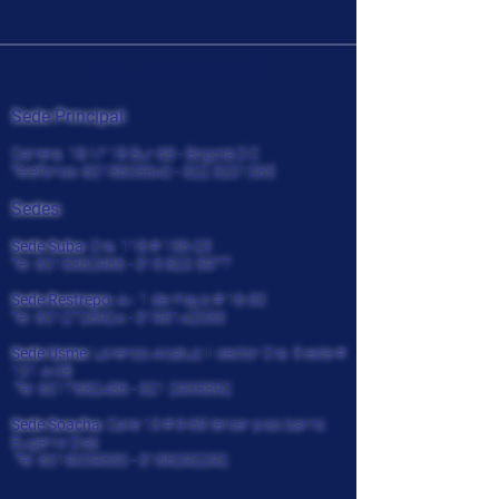
CENCOSISTEMAS
Sede Principal:
Carrera. 18 N° 18 Sur 68 - Bogotá D.C
Teléfonos:
6015605540 - 322
3201065
Sedes:
Sede Suba:
Cra. 118 # 136-25
Tel:
6015362966 - 315 820
5977
Sede Restrepo:
Av. 1 de mayo # 16-30
Tel:
6012726924
-
3195142033
Sede Usme:
Lorenzo Alcatuz II sector Cra. 5 este #
101 A-08
Tel:
6017682486 - 321
2935892
Sede Soacha:
Calle 13 # 9-69 tercer piso barrio
Eugenio Diaz
Tel:
6019009330
-
3166292292