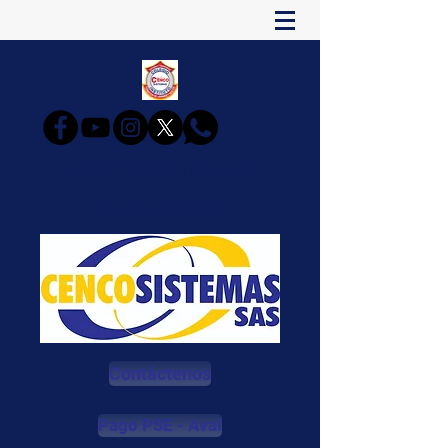
CENCOSISTEMAS
Estudia y Triunfarás
Contáctenos
Pago PSE - Aval