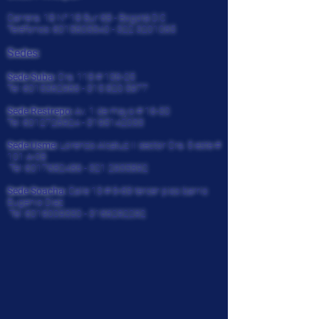
Carrera. 18 N° 18 Sur 68 - Bogotá D.C
Teléfonos:
6015605540 - 322
3201065
Sedes:
Sede Suba:
Cra. 118 # 136-25
Tel:
6015362966 - 315 820
5977
Sede Restrepo:
Av. 1 de mayo # 16-30
Tel:
6012726924
-
3195142033
Sede Usme:
Lorenzo Alcatuz II sector Cra. 5 este #
101 A-08
Tel:
6017682486 - 321
2935892
Sede Soacha:
Calle 13 # 9-69 tercer piso barrio
Eugenio Diaz
Tel:
6019009330
-
3166292292