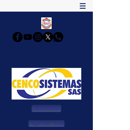
CENCOSISTEMAS
Estudia y Triunfarás
Contáctenos
Pago PSE - Aval