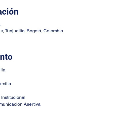
ación
.
r, Tunjuelito, Bogotá, Colombia
ento
lia
amilia
Institucional
municación Asertiva