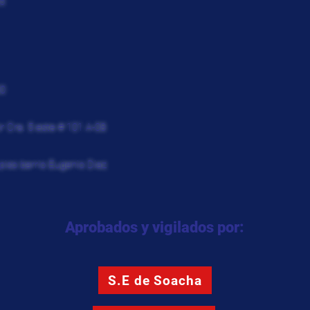
5
30
r Cra. 5 este # 101 A-08
piso barrio Eugenio Diaz
Aprobados y vigilados por:
S.E de Soacha