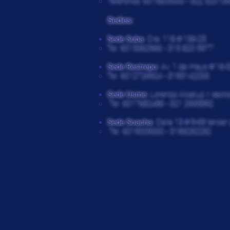
Teléfonos: 6015605540 - 322 320106
Sedes:
Sede Suba:
Cra. 118 # 136-25
Tel: 6015362966 - 315 820 5977
Sede Restrepo:
Av. 1 de mayo # 16-
Tel: 6012726924 - 3195142033
Sede Usme:
Lorenzo Alcatuz II secto
Tel: 6017682486 - 321 2935892
Sede Soacha:
Calle 13 # 9-69 tercer 
Tel: 6019009330 - 3166292292