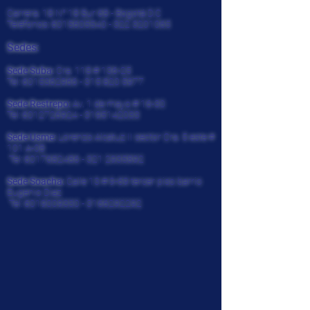
Carrera. 18 N° 18 Sur 68 - Bogotá D.C
Teléfonos:
6015605540 - 322
3201065
Sedes:
Sede Suba:
Cra. 118 # 136-25
Tel:
6015362966 - 315 820
5977
Sede Restrepo:
Av. 1 de mayo # 16-30
Tel:
6012726924
-
3195142033
Sede Usme:
Lorenzo Alcatuz II sector Cra. 5 este #
101 A-08
Tel:
6017682486 - 321
2935892
Sede Soacha:
Calle 13 # 9-69 tercer piso barrio
Eugenio Diaz
Tel:
6019009330
-
3166292292