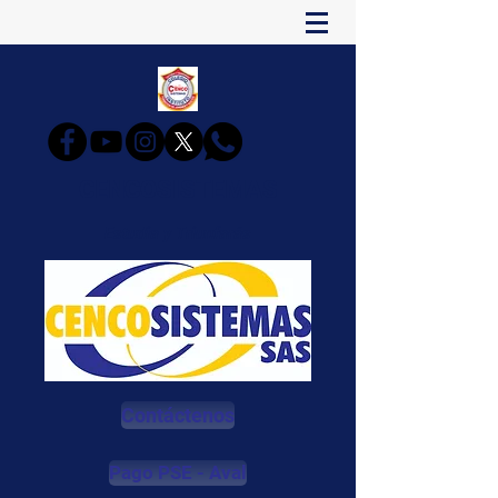
CENCOSISTEMAS
Estudia y Triunfarás
Contáctenos
Pago PSE - Aval