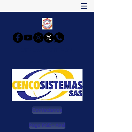
CENCOSISTEMAS
Estudia y Triunfarás
Contáctenos
Pago PSE - Aval