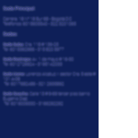
Sede Principal:
Carrera. 18 N° 18 Sur 68 - Bogotá D.C
Teléfonos:
6015605540 - 322
3201065
Sedes:
Sede Suba:
Cra. 118 # 136-25
Tel:
6015362966 - 315 820
5977
Sede Restrepo:
Av. 1 de mayo # 16-30
Tel:
6012726924
-
3195142033
Sede Usme:
Lorenzo Alcatuz II sector Cra. 5 este #
101 A-08
Tel:
6017682486 - 321
2935892
Sede Soacha:
Calle 13 # 9-69 tercer piso barrio
Eugenio Diaz
Tel:
6019009330
-
3166292292