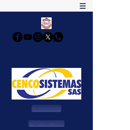
CENCOSISTEMAS
Estudia y Triunfarás
Contáctenos
Pago PSE - Aval