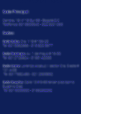
CENCOSISTEMAS
Sede Principal:
Carrera. 18 N° 18 Sur 68 - Bogotá D.C
Teléfonos:
6015605540 - 322
3201065
Sedes:
Sede Suba:
Cra. 118 # 136-25
Tel:
6015362966 - 315 820
5977
Sede Restrepo:
Av. 1 de mayo # 16-30
Tel:
6012726924
-
3195142033
Sede Usme:
Lorenzo Alcatuz II sector Cra. 5 este #
101 A-08
Tel:
6017682486 - 321
2935892
Sede Soacha:
Calle 13 # 9-69 tercer piso barrio
Eugenio Diaz
Tel:
6019009330
-
3166292292