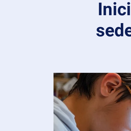
Inic
sede