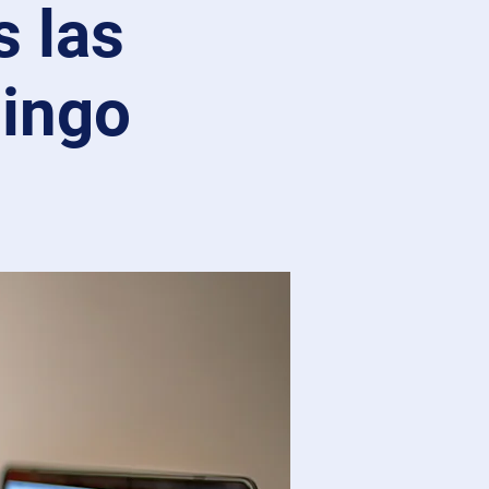
s las
mingo