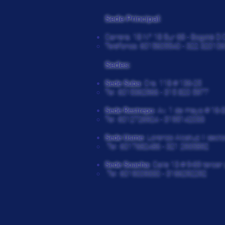
Sede Principal:
Carrera. 18 N° 18 Sur 68 - Bogotá D.
Teléfonos: 6015605540 - 322 320106
Sedes:
Sede Suba:
Cra. 118 # 136-25
Tel: 6015362966 - 315 820 5977
Sede Restrepo:
Av. 1 de mayo # 16-
Tel: 6012726924 - 3195142033
Sede Usme:
Lorenzo Alcatuz II secto
Tel: 6017682486 - 321 2935892
Sede Soacha:
Calle 13 # 9-69 tercer 
Tel: 6019009330 - 3166292292