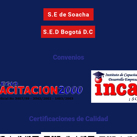
S.E de Soacha
S.E.D Bogotá D.C
Convenios
Certificaciones de Calidad