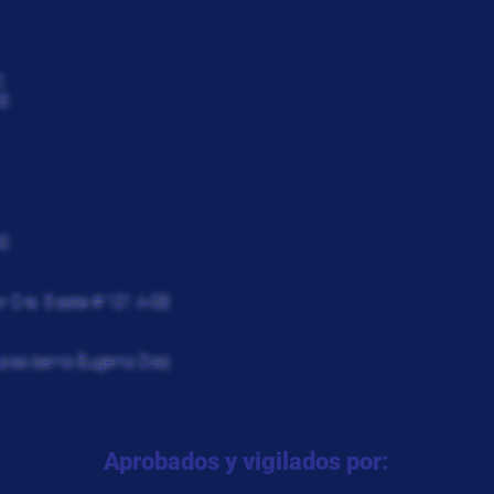
C
5
30
r Cra. 5 este # 101 A-08
piso barrio Eugenio Diaz
Aprobados y vigilados por: