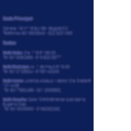
CENCOSISTEMAS
Sede Principal:
Carrera. 18 N° 18 Sur 68 - Bogotá D.C
Teléfonos:
6015605540 - 322
3201065
Sedes:
Sede Suba:
Cra. 118 # 136-25
Tel:
6015362966 - 315 820
5977
Sede Restrepo:
Av. 1 de mayo # 16-30
Tel:
6012726924
-
3195142033
Sede Usme:
Lorenzo Alcatuz II sector Cra. 5 este #
101 A-08
Tel:
6017682486 - 321
2935892
Sede Soacha:
Calle 13 # 9-69 tercer piso barrio
Eugenio Diaz
Tel:
6019009330
-
3166292292