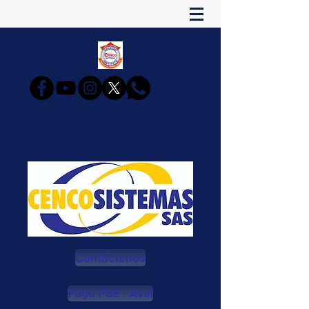
CENCOSISTEMAS
Estudia y Triunfarás
Contáctenos
Pago PSE - Aval